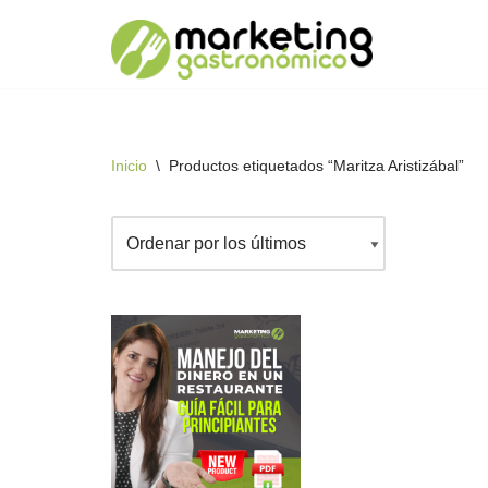
Saltar
al
contenido
Inicio
\
Productos etiquetados “Maritza Aristizábal”